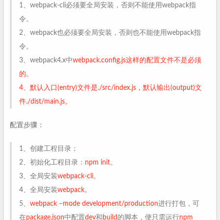
1、webpack-cli必须要全局安装，否则不能使用webpack指
令。
2、webpack也必须要全局安装，否则也不能使用webpack指
令。
3、webpack4.x中
webpack.config.js这样的配置文件不是必须
的。
4、默认入口
(entry)
文件是./src/index.js，默认输出
(output)
文
件./dist/main.js。
配置步骤：
1、创建工程目录；
2、初始化工程目录：
npm init
。
3、全局安装
webpack-cli
。
4、全局安装
webpack
。
5、
webpack –mode development/production
进行打包，可
在
package.json
中配置
dev
和
build
的脚本，便只需运行
npm