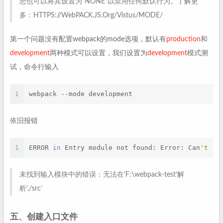
您也可以将其设置为“NONE”以禁用任何默认行为。了解更
多：HTTPS://WebPACK.JS.Org/Vistus/MODE/
第一个问题没有配置webpack的mode选项，默认有
production
和
development
两种模式可以设置，我们设置为
development
模式测
试，命令行输入
1
webpack --mode development
依旧报错
1
ERROR 
in
 Entry module not found: Error: Can
't re
未找到输入模块中的错误：无法在’F:\webpack-test’解
析’./src’
五、创建入口文件