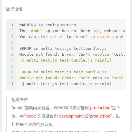
运行报错
1
WARNING 
in
 configuration
2
The 
'mode'
 option has not been 
set
, webpack wil
3
You can also 
set
 it to 
'none'
 to 
disable
 any de
4
5
ERROR 
in
 multi test.js test.bundle.js
6
Module not found: Error: Can
't resolve '
test.bu
7
 @ multi test.js test.bundle.js main[1]
8
9
ERROR in multi test.js test.bundle.js
10
Module not found: Error: Can'
t resolve 
'test.js
11
 @ multi test.js test.bundle.js main[0]
配置警告
“mode”选项尚未设置，WebPACK将回落到
“production”
这个
值。将
“mode”
选项设置为
“development”
或
“production”
，以
启用每个环境的默认值。