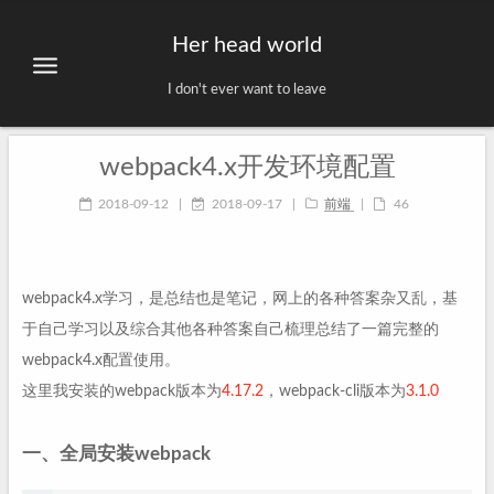
Her head world
I don't ever want to leave
webpack4.x开发环境配置
2018-09-12
|
2018-09-17
|
前端
|
46
webpack4.x学习，是总结也是笔记，网上的各种答案杂又乱，基
于自己学习以及综合其他各种答案自己梳理总结了一篇完整的
webpack4.x配置使用。
这里我安装的webpack版本为
4.17.2
，webpack-cli版本为
3.1.0
一、全局安装webpack