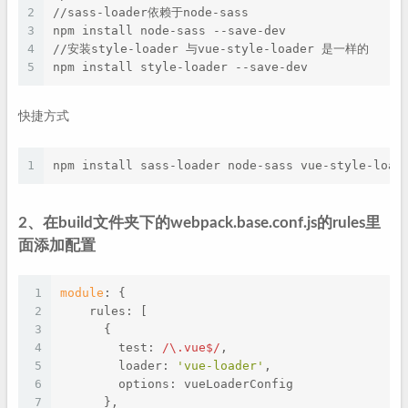
2
//sass-loader依赖于node-sass
3
npm install node-sass --save-dev 
4
//安装style-loader 与vue-style-loader 是一样的
5
npm install style-loader --save-dev
快捷方式
1
npm install sass-loader node-sass vue-style-load
2、在build文件夹下的webpack.base.conf.js的rules里
面添加配置
1
module
: {
2
    rules: [
3
      {
4
        test: 
/\.vue$/
,
5
        loader: 
'vue-loader'
,
6
        options: vueLoaderConfig
7
      },