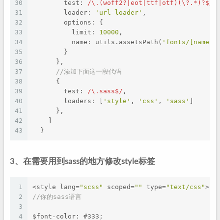
30
        test: 
/\.(woff2?|eot|ttf|otf)(\?.*)?$/
,
31
        loader: 
'url-loader'
,
32
        options: {
33
          limit: 
10000
,
34
          name: utils.assetsPath(
'fonts/[name].
35
        }
36
      },
37
//添加下面这一段代码
38
      {
39
        test: 
/\.sass$/
,
40
        loaders: [
'style'
, 
'css'
, 
'sass'
]
41
      },
42
    ]
43
  }
3、在需要用到sass的地方修改style标签
1
<style lang=
"scss"
 scoped=
""
 type=
"text/css"
>
2
//你的sass语言
3
4
$font-color: #333;