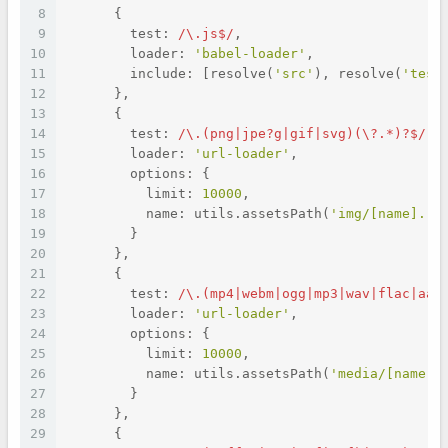
8
      {
9
        test: 
/\.js$/
,
10
        loader: 
'babel-loader'
,
11
        include: [resolve(
'src'
), resolve(
'test
12
      },
13
      {
14
        test: 
/\.(png|jpe?g|gif|svg)(\?.*)?$/
,
15
        loader: 
'url-loader'
,
16
        options: {
17
          limit: 
10000
,
18
          name: utils.assetsPath(
'img/[name].[h
19
        }
20
      },
21
      {
22
        test: 
/\.(mp4|webm|ogg|mp3|wav|flac|aac
23
        loader: 
'url-loader'
,
24
        options: {
25
          limit: 
10000
,
26
          name: utils.assetsPath(
'media/[name].
27
        }
28
      },
29
      {