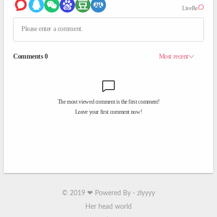
©
2019
❤ Powered By - zlyyyy
Her head world