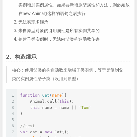
实例增加实例属性。如果要新增原型属性和方法，则必须放
在new Animal()这样的语句之后执行
无法实现多继承
来自原型对象的引用属性是所有实例共享的
创建子类实例时，无法向父类构造函数传参
2、构造继承
核心：使用父类的构造函数来增强子类实例，等于是复制父
类的实例属性给子类（没用到原型）
1
function
Cat
(
name
)
{
2
    Animal.call(
this
);
3
this
.name = name || 
'Tom'
4
}
5
6
//test
7
var
 cat = 
new
 Cat();