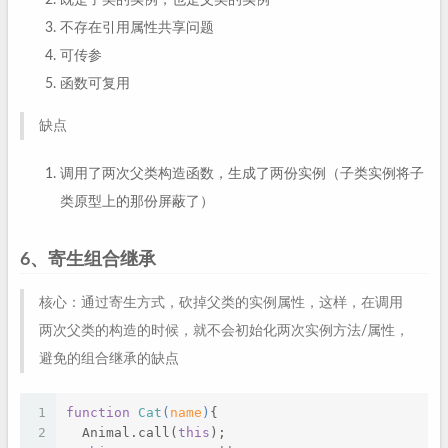
既是子类的实例，也是父类的实例
不存在引用属性共享问题
可传参
函数可复用
缺点
调用了两次父类构造函数，生成了两份实例（子类实例将子
类原型上的那份屏蔽了）
6、寄生组合继承
核心：通过寄生方式，砍掉父类的实例属性，这样，在调用
两次父类的构造的时候，就不会初始化两次实例方法/属性，
避免的组合继承的缺点
1
function
Cat
(
name
)
{
2
  Animal.call(
this
);