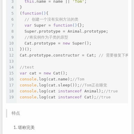
3
this
.name = name || 
'Tom'
;
4
}
5
(
function
(
)
{
6
// 创建一个没有实例方法的类
7
var
 Super = 
function
(
)
{};
8
  Super.prototype = Animal.prototype;
9
//将实例作为子类的原型
10
  Cat.prototype = 
new
 Super();
11
})();
12
Cat.prototype.constructor = Cat; 
// 需要修复下构造
13
14
//test
15
var
 cat = 
new
 Cat();
16
console
.log(cat.name);
//Tom
17
console
.log(cat.sleep());
//Tom正在睡觉
18
console
.log(cat 
instanceof
 Animal);
//true
19
console
.log(cat 
instanceof
 Cat);
//true
特点
堪称完美