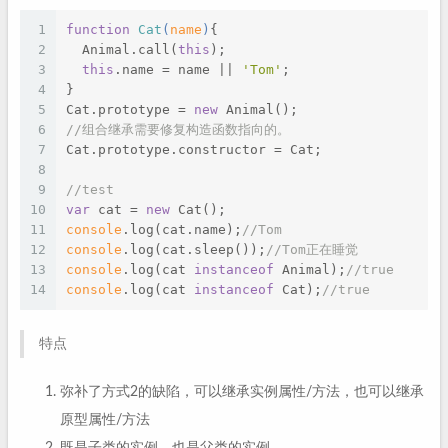
1
function
Cat
(
name
)
{
2
  Animal.call(
this
);
3
this
.name = name || 
'Tom'
;
4
}
5
Cat.prototype = 
new
 Animal();
6
//组合继承需要修复构造函数指向的。
7
Cat.prototype.constructor = Cat;
8
9
//test
10
var
 cat = 
new
 Cat();
11
console
.log(cat.name);
//Tom
12
console
.log(cat.sleep());
//Tom正在睡觉
13
console
.log(cat 
instanceof
 Animal);
//true
14
console
.log(cat 
instanceof
 Cat);
//true
特点
弥补了方式2的缺陷，可以继承实例属性/方法，也可以继承
原型属性/方法